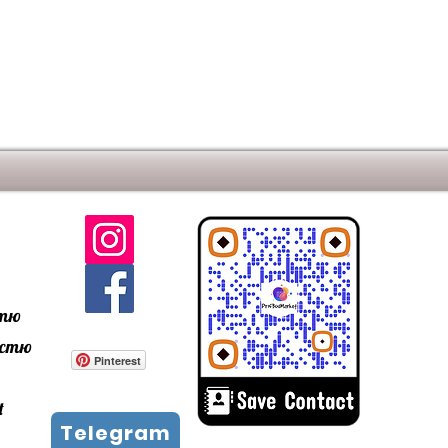
PN-EN
я
~3%
PN-EN
нь
клас А1
ин
вище 13 Н/мм2
PN-EN
вище 800 н
PN-EN
стю
ністю
Pinterest
t
Telegram