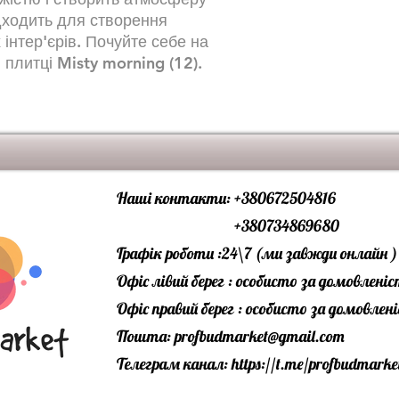
відповідно до 
дходить для створення
ISO 10545-12
 інтер'єрів. Почуйте себе на
Водопоглинанн
 плитці Misty morning (12).
відповідно до 
ISO 10545-3
Реакція на вого
Міцність на виг
відповідно до 
Наші контакти: +380672504816
10545-4
+380734869680
Сила розриву
Графік роботи :24\7 (ми завжди онлайн )
відповідно до 
Офіс лівий берег : особисто за домовлені
ISO 10545-4
Офіс правий берег : особисто за домовле
Пошта:
profbudmarket@gmail.com
Телеграм канал:
https://t.me/profbudmarke