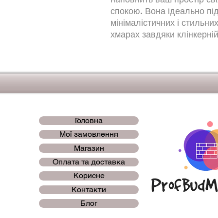
спокою. Вона ідеально пі
мінімалістичних і стильних
хмарах завдяки клінкерній
Головна
Мої замовлення
Магазин
Оплата та доставка
Корисне
Контакти
Блог