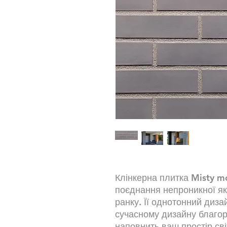
Клінкерна плитка Misty mo
поєднання непроникної яко
ранку. Її однотонний диза
сучасному дизайну благор
наповнить ваш простір св