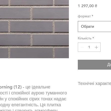
Ціна
1 297,00 ₴
формат
*
Обрати
Кількість
*
Д
Технічні характ
rning (12) - це ідеальне
сті і спокійної аурою туманного
Тип поверхні
йн у спокійних сірих тонах надає
одну елегантність. Ця плитка
Морозостійкість
іжістю і створить атмосферу