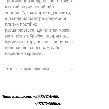
традиційний колір цегли, а також
жовтий, коричневий або
чорний. Також варто відзначити,
що колірна палітра клінкерної
плитки постійно
розширюється. Ця плитка може
мати різну обробку, наприклад,
імітувати стару цеглу з шорсткою
поверхнею, кольорами або
нерівними краями.
Технічні характеристики
Тональність-
НІ
Виправлення-
НІ
Морозостійкість-
Так
Протиковзкий-
N/A
Наші контакти:
+380672504816
Кількість продуктів в упаковці -
46 шт.
+380734869680
Кількість м2 в упаковці -
0,74 шт.