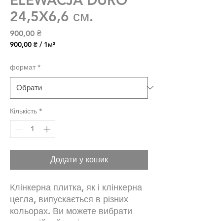
24,5X6,6 см.
Ціна
900,00 ₴
900,00 ₴
/
1м²
900,00 ₴
за
формат
*
1
Квадратний
метр
Кількість
*
Додати у кошик
Клінкерна плитка, як і клінкерна
цегла, випускається в різних
кольорах. Ви можете вибрати