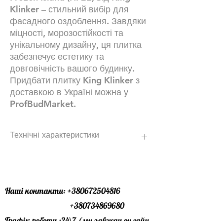
Klinker – стильний вибір для
фасадного оздоблення. Завдяки
міцності, морозостійкості та
унікальному дизайну, ця плитка
забезпечує естетику та
довговічність вашого будинку.
Придбати плитку King Klinker з
доставкою в Україні можна у
ProfBudMarket.
Технічні характеристики
Плитка 71х240х10 НФ ФОРМАТ
(стандартний формат)
48 шт\ящ.
2880 шт в піддоні
Наші контакти:
+380672504816
вага піддону -1156,84 кг.
+380734869680
60 шт. на 1 м2 з урахуванням шва 10-
Графік роботи :24\7 (ми завжди онлайн
12 мм.