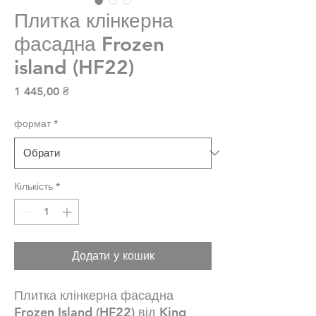
Плитка клінкерна
фасадна Frozen
island (HF22)
Ціна
1 445,00 ₴
формат
*
Кількість
*
Додати у кошик
Плитка клінкерна фасадна
Frozen Island (HF22) від King