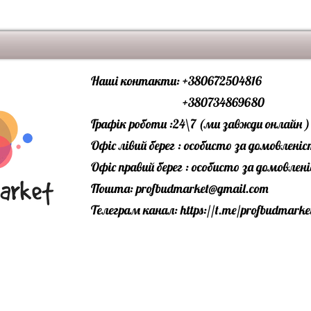
вага піддону -119
52 шт. на 1 м2 з
Плитка кутова 115/
18 шт\ящ.
972 шт. піддоні
Наші контакти: +380672504816
вага піддону 603 
+380734869680
Графік роботи :24\7 (ми завжди онлайн )
Офіс лівий берег : особисто за домовлені
Офіс правий берег : особисто за домовле
Пошта:
profbudmarket@gmail.com
Телеграм канал:
https://t.me/profbudmarke