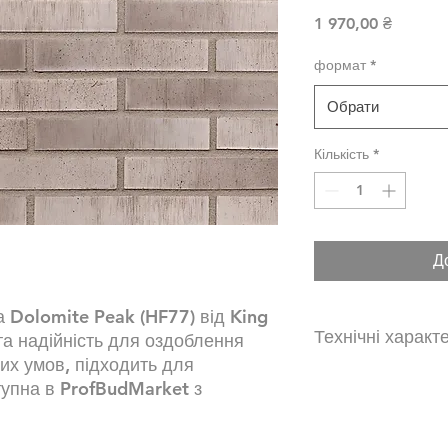
Ціна
1 970,00 ₴
формат
*
Обрати
Кількість
*
Д
 Dolomite Peak (HF77) від King
Технічні характ
та надійність для оздоблення
их умов, підходить для
Плитка 52x290x14 
тупна в ProfBudMarket з
формат)
24 шт\ящ.
2352 шт в піддон