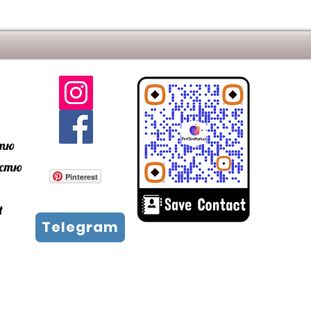
2 кг.
 урахуванням шва 10-12 мм.
240x52x14
кг.
стю
ністю
Pinterest
t
Telegram