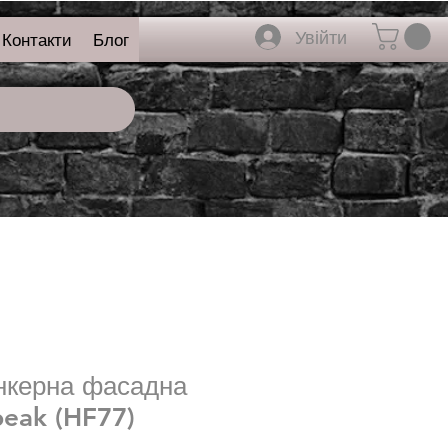
Увійти
Контакти
Блог
нкерна фасадна
peak (HF77)