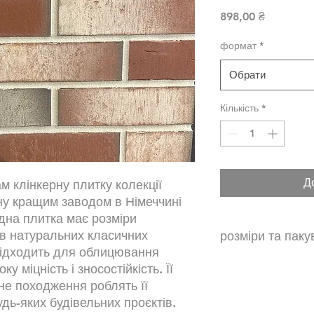
Ціна
898,00 ₴
формат
*
Обрати
Кількість
*
Д
м клінкерну плитку колекції
у кращим заводом в Німеччині
адна плитка має розміри
в натуральних класичних
розміри та пак
підходить для облицювання
NF - 48 шт\м2 з ур
ку міцність і зносостійкість. Її
не походження роблять її
дь-яких будівельних проєктів.