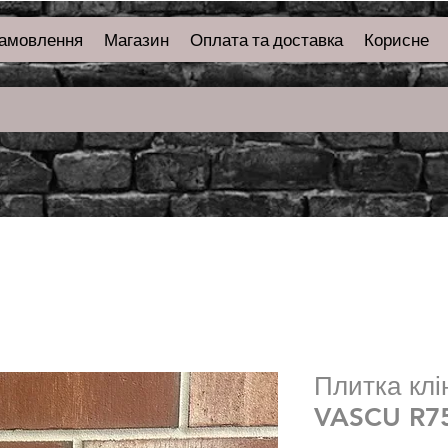
замовлення
Магазин
Оплата та доставка
Корисне
Плитка клі
VASCU R7