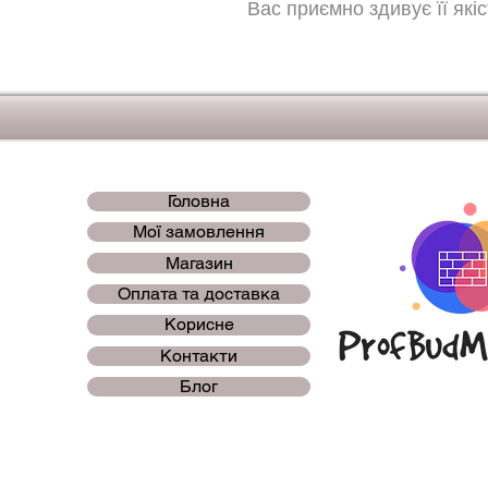
Вас приємно здивує її які
Головна
Мої замовлення
Магазин
Оплата та доставка
Корисне
Контакти
Блог