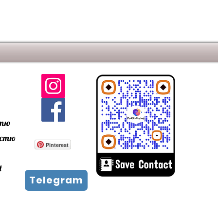
стю
ністю
Pinterest
t
Telegram