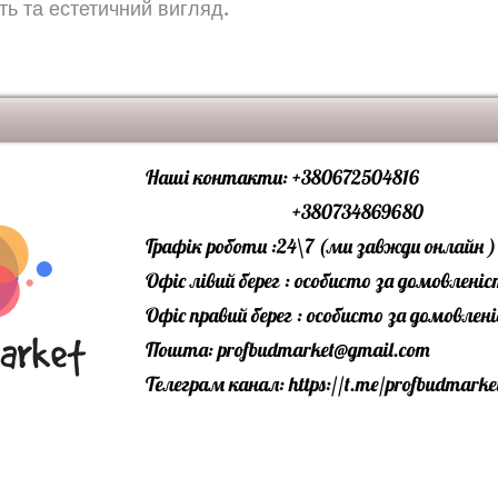
сть та естетичний вигляд.
Наші контакти: +380672504816
+380734869680
Графік роботи :24\7 (ми завжди онлайн )
Офіс лівий берег : особисто за домовлені
Офіс правий берег : особисто за домовле
Пошта:
profbudmarket@gmail.com
Телеграм канал:
https://t.me/profbudmarke