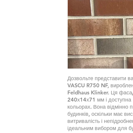
Дозвольте представити ва
VASCU R750 NF, вироблен
Feldhaus Klinker. Ця фас
240х14х71 мм і доступна 
кольорах. Вона відмінно 
будинків, оскільки має висо
витривалість і непідробне
ідеальним вибором для бу