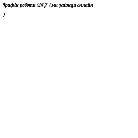
Графік роботи :24\7 (ми завжди онлайн
)
Офіс лівий берег : особисто за
домовленістю
Офіс правий берег : особисто за
домовленістю
Пошта:
profbudmarket@gmail.com
Телеграм канал:
https://t.me/profbudmarket
Pinterest
Telegram