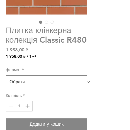
Плитка клінкерна
колекція Classic R480
Ціна
1 958,00 ₴
1 958,00 ₴
/
1м²
1 958,00 ₴
за
формат
*
1
Квадратний
метр
Кількість
*
Додати у кошик