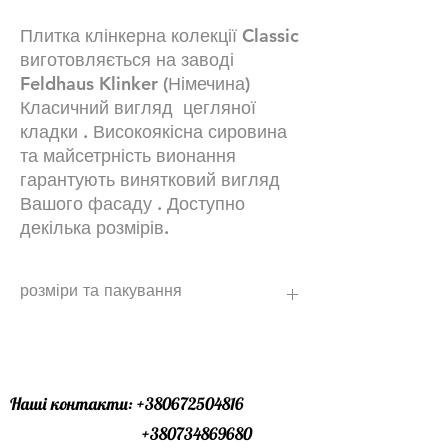
Плитка клінкерна колекції Classic
виготовляється на заводі
Feldhaus Klinker (Німечина)
Класичний вигляд цегляної
кладки . Високоякісна сировина
та майсетрність вионання
гарантують винятковий вигляд
Вашого фасаду . Доступно
декілька розмірів.
розміри та пакування
NF - 48 шт\м2 з урахуванням шва
DF - 64 шт\м2 з урахуванням шва (по
запиту )
кутовий єлемент
Наші контакти:
+380672504816
NF -155 грн\шт
+380734869680
DF- 145 грн\шт (по запиту )