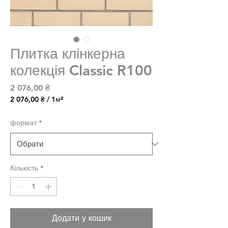
Плитка клінкерна
колекція Classic R100
Ціна
2 076,00 ₴
2 076,00 ₴
/
1м²
2 076,00 ₴
за
формат
*
1
Квадратний
метр
Кількість
*
Додати у кошик