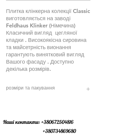
Плитка клінкерна колекції Classic
виготовляється на заводі
Feldhaus Klinker (Німечина)
Класичний вигляд цегляної
кладки . Високоякісна сировина
та майсетрність вионання
гарантують винятковий вигляд
Вашого фасаду . Доступно
декілька розмірів.
розміри та пакування
NF - 48 шт\м2 з урахуванням шва
DF - 64 шт\м2 з урахуванням шва
кутовий єлемент
NF -159 грн\шт
Наші контакти:
+380672504816
DF- 149 грн\шт
+380734869680