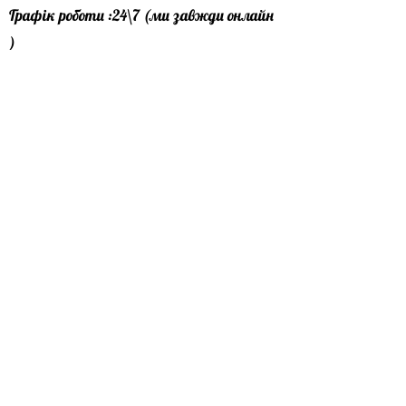
Графік роботи :24\7 (ми завжди онлайн
)
Офіс лівий берег : особисто за
домовленістю
Офіс правий берег : особисто за
домовленістю
Пошта:
profbudmarket@gmail.com
Телеграм канал:
https://t.me/profbudmarket
Pinterest
Telegram