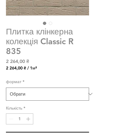
Плитка клінкерна
колекція Classic R
835
Ціна
2 264,00 ₴
2 264,00 ₴
/
1м²
2 264,00 ₴
за
формат
*
1
Квадратний
метр
Кількість
*