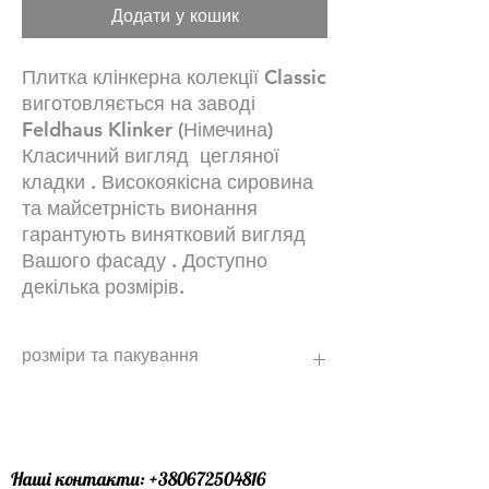
Додати у кошик
Плитка клінкерна колекції Classic
виготовляється на заводі
Feldhaus Klinker (Німечина)
Класичний вигляд цегляної
кладки . Високоякісна сировина
та майсетрність вионання
гарантують винятковий вигляд
Вашого фасаду . Доступно
декілька розмірів.
розміри та пакування
NF - 48 шт\м2 з урахуванням шва
DF - 64 шт\м2 з урахуванням шва (по
запиту )
кутовий єлемент
Наші контакти:
+380672504816