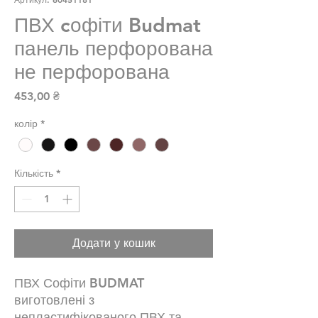
ПВХ cофіти Budmat
панель перфорована
не перфорована
Ціна
453,00 ₴
колір
*
Кількість
*
Додати у кошик
ПВХ Софіти BUDMAT
виготовлені з
непластифікованого ПВХ та