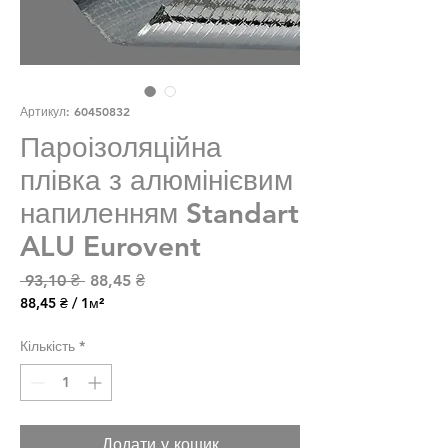
Артикул: 60450832
Пароізоляційна
плівка з алюмінієвим
напиленням Standart
ALU Eurovent
Звичайна ціна
За розпродажем
 93,10 ₴ 
88,45 ₴
88,45 ₴
/
1м²
88,45 ₴
за
Кількість
*
1
Квадратний
метр
Додати у кошик