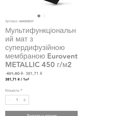
Артикул: 60450837
Мультифункціональн
ий мат з
супердифузійною
мембраною Eurovent
METALLIC 450 г/м2
Звичайна ціна
За розпродажем
 401,80 ₴ 
381,71 ₴
381,71 ₴
/
1м²
381,71 ₴
за
Кількість
*
1
Квадратний
метр
Додати у кошик