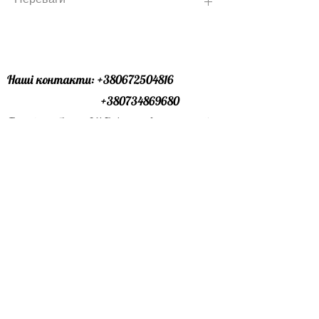
Швидке та просте застосування
Поліестерне покриття
Довговічність
Наші контакти:
+380672504816
+380734869680
Графік роботи :24\7 (ми завжди онлайн
)
Офіс лівий берег : особисто за
домовленістю
Офіс правий берег : особисто за
домовленістю
Пошта:
profbudmarket@gmail.com
Телеграм канал:
https://t.me/profbudmarket