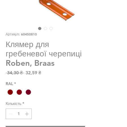
Артикул: 60450810
Клямер для
гребеневої черепиці
Roben, Braas
Звичайна ціна
За розпродажем
 34,30 ₴ 
32,59 ₴
RAL
*
Кількість
*