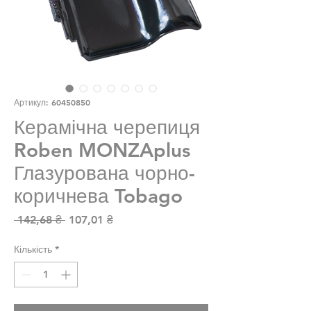
Артикул: 60450850
Керамічна черепиця
Roben MONZAplus
Глазурована чорно-
коричнева Tobago
Звичайна ціна
За розпродажем
 142,68 ₴ 
107,01 ₴
Кількість
*