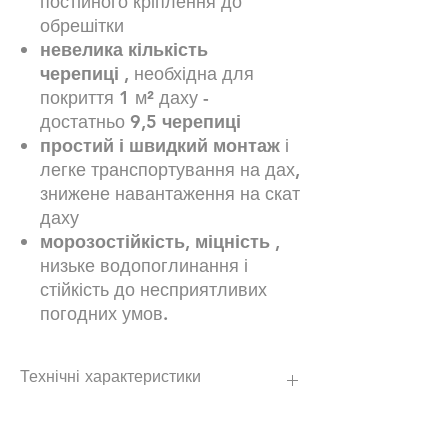
постійного кріплення до
обрешітки
невелика кількість
черепиці
, необхідна для
покриття 1 м² даху -
достатньо
9,5 черепиці
простий і швидкий монтаж
і
легке транспортування на дах,
знижене навантаження на скат
даху
морозостійкість, міцність
,
низьке водопоглинання і
стійкість до несприятливих
погодних умов.
Технічні характеристики
Ваги-
приблизно 4,07 кг
Загальна довжина-
приблизно 46,4 см