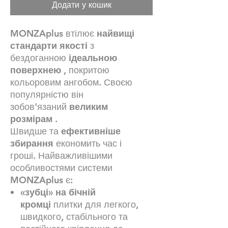
Додати у кошик
MONZAplus втілює
найвищі
стандарти якості
з
бездоганною
ідеальною
поверхнею
, покритою
кольоровим ангобом. Своєю
популярністю він
зобов'язаний
великим
розмірам
.
Швидше та
ефективніше
збирання
економить час і
гроші. Найважливішими
особливостями системи
MONZAplus є:
«зубці» на бічній
кромці
плитки для легкого,
швидкого, стабільного та