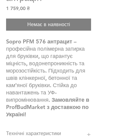
Ціна
1 759,00 ₴
Немає в наявності
Sopro PFM 576 антрацит
–
професійна полімерна затирка
для бруківки, що гарантує
міцність, водонепроникність та
морозостійкість. Підходить для
швів клінкерної, бетонної та
кам'яної бруківки. Стійка до
навантажень та УФ-
випромінювання.
Замовляйте в
ProfBudMarket з доставкою по
Україні!
Технічні характеристики