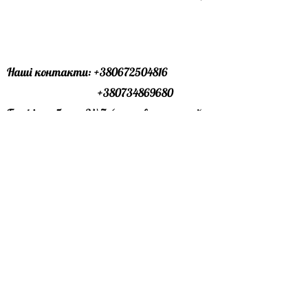
Для швів шириною від 5 до 30 мм
Непроникний для води
Міцність на стиск ≥ 50 Н/мм2
Висока міцність і стійкість до стирання
Наші контакти:
+380672504816
Стійкий до морозу та антиожеледної
+380734869680
солі
Графік роботи :24\7 (ми завжди онлайн
Зменшує появу вапняних висолів
Рання ходьба та здатність витримувати
)
вагу
Офіс лівий берег : особисто за
Стійкий до механічного чищення та
чищення струменем води під тиском
домовленістю
Вага - 25 кг.
Офіс правий берег : особисто за
домовленістю
Пошта:
profbudmarket@gmail.com
Телеграм канал:
https://t.me/profbudmarket