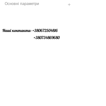
Основні параметри
ОСНОВНІ
ПАРАМЕТРИ:
Наші контакти:
+380672504816
Застосування
+380734869680
Застосовується на
дорогах з
Графік роботи :24\7 (ми завжди онлайн
мінімальним
)
навантаженням
(пішохідні,
Офіс лівий берег : особисто за
велосипедні
домовленістю
доріжки).
Встановлюється
Офіс правий берег : особисто за
жорстко на
домовленістю
бетонний розчин,
Пошта:
profbudmarket@gmail.com
служить замком і
упором для
Телеграм канал:
дорожнього
https://t.me/profbudmarket
покриття.