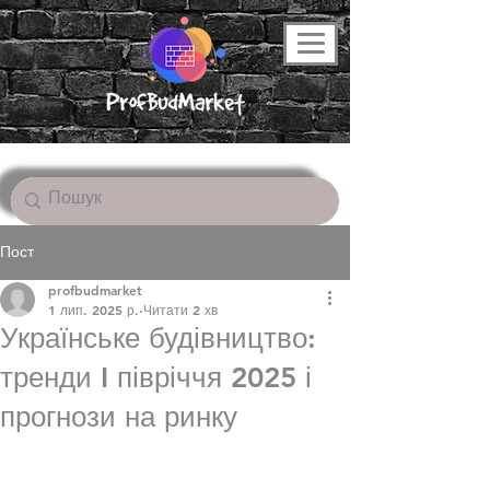
Пост
profbudmarket
1 лип. 2025 р.
Читати 2 хв
Українське будівництво:
тренди I півріччя 2025 і
прогнози на ринку