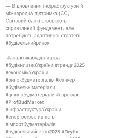
— Відновлення інфраструктури й 
міжнародна підтримка (ЄС, 
Світовий банк) створюють 
сприятливий фундамент, але 
потребують адаптивної стратегії.
#будівельнийринок
#аналітикабудівництва
#будівництвоУкраїни
#тренди2025
#економікаУкраїни
#ринокбудматеріалів
#клінкер
#будівельніматеріали
#цінинабудматеріали
#єврокурс
#ProfBudMarket
#інфраструктураУкраїни
#енергоефективність
#імпортбудматеріалів
#будівельнийсезон2025
#Dryfix