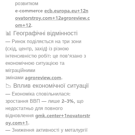
розвитком 
e‑commerce 
ecb.europa.eu
+
12n
ovatorstroy.com
+
12agroreview.c
om
+12
.
📊 Географічні відмінності
— Ринок поділяється на три зони 
(схід, центр, захід) із різною 
інтенсивністю робіт: це пов'язано з 
економічною ситуацією та 
міграційними 
змінами 
agroreview.com
.
📉 Вплив економічної ситуації
— Економіка сповільнилася: 
зростання ВВП — лише 2–3%, що 
недостатньо для повного 
відновлення 
gmk.center
+
1novatorstr
oy.com
+1
.
— Зниження активності у металургії 