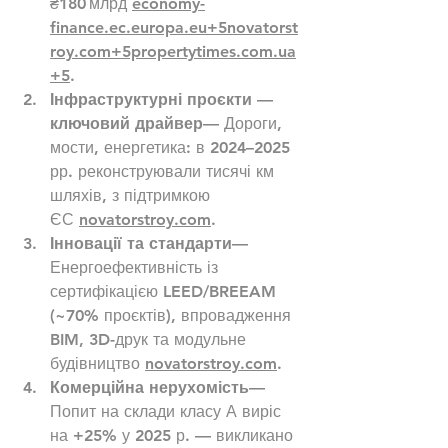
₴180 млрд 
economy-
finance.ec.europa.eu
+
5novatorst
roy.com
+
5propertytimes.com.ua
+5
.
Інфраструктурні проєкти — 
ключовий драйвер
— Дороги, 
мости, енергетика: в 2024–2025 
рр. реконструювали тисячі км 
шляхів, з підтримкою 
ЄС 
novatorstroy.com
.
Інновації та стандарти
— 
Енергоефективність із 
сертифікацією LEED/BREEAM 
(~70% проєктів), впровадження 
BIM, 3D-друк та модульне 
будівництво 
novatorstroy.com
.
Комерційна нерухомість
— 
Попит на склади класу А виріс 
на +25% у 2025 р. — викликано 