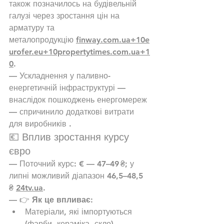
також позначилось на будівельній 
галузі через зростання цін на 
арматуру та 
металопродукцію 
finway.com.ua
+
10e
urofer.eu
+
10propertytimes.com.ua
+1
0
.
— Ускладнення у паливно-
енергетичній інфраструктурі — 
внаслідок пошкоджень енергомереж 
— спричинило додаткові витрати 
для виробників .
💶 Вплив зростання курсу 
євро
— Поточний курс: € — 47–49 ₴; у 
липні можливий діапазон 46,5–48,5 
₴ 
24tv.ua
.
— 👉 
Як це впливає:
Матеріали, які імпортуються 
(фарби, кераміка, скло), 