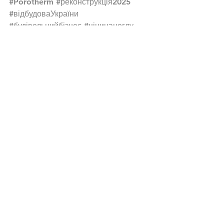
#Porotherm
#реконструкція2025
#відбудоваУкраїни
#будівельнийбізнес
#цінинацеглу
#цінинаплитку
#економіянабудівництві
Дивитися всі
Останні пости