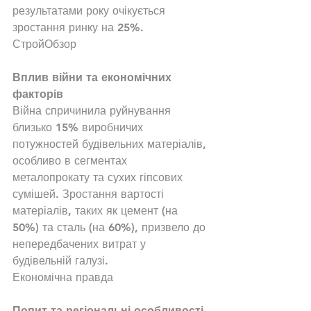
результатами року очікується 
зростання ринку на 25%.
СтройОбзор
Вплив війни та економічних 
факторів
Війна спричинила руйнування 
близько 15% виробничих 
потужностей будівельних матеріалів, 
особливо в сегментах 
металопрокату та сухих гіпсових 
сумішей. Зростання вартості 
матеріалів, таких як цемент (на 
50%) та сталь (на 60%), призвело до 
непередбачених витрат у 
будівельній галузі.
Економічна правда
Попит та регіональні особливості