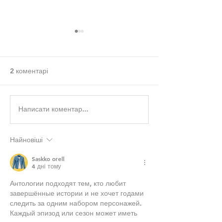
2 коментарі
Написати коментар...
Вибір бруківки для
Професійний м
двору: як зробити
клінкерної плит
правильний вибір
це важливо
Найновіші
Saskko orell
4 дні тому
Антологии подходят тем, кто любит 
завершённые истории и не хочет годами 
следить за одним набором персонажей. 
Каждый эпизод или сезон может иметь 