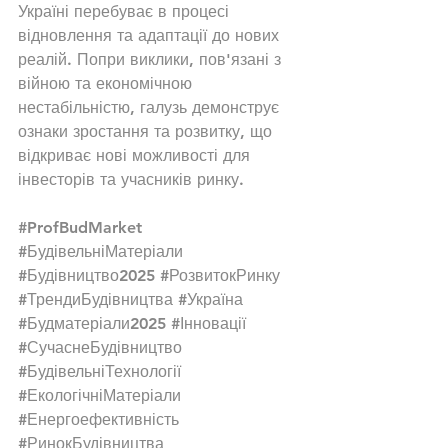
Україні перебуває в процесі 
відновлення та адаптації до нових 
реалій. Попри виклики, пов'язані з 
війною та економічною 
нестабільністю, галузь демонструє 
ознаки зростання та розвитку, що 
відкриває нові можливості для 
інвесторів та учасників ринку.
#ProfBudMarket
#БудівельніМатеріали
#Будівництво2025
#РозвитокРинку
#ТрендиБудівництва
#Україна
#Будматеріали2025
#Інновації
#СучаснеБудівництво
#БудівельніТехнології
#ЕкологічніМатеріали
#Енергоефективність
#РинокБудівництва