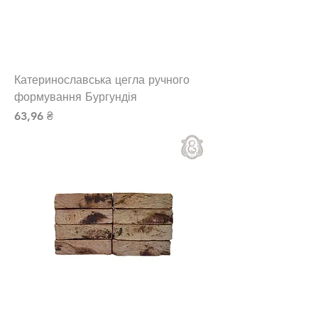
Катеринославська цегла ручного
формування Бургундія
Ціна
63,96 ₴