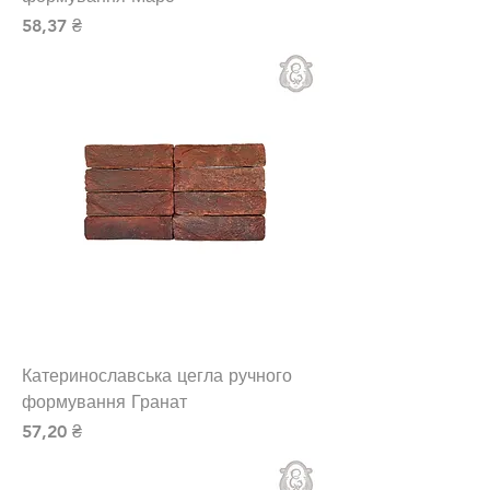
Ціна
58,37 ₴
Катеринославська цегла ручного
формування Гранат
Ціна
57,20 ₴