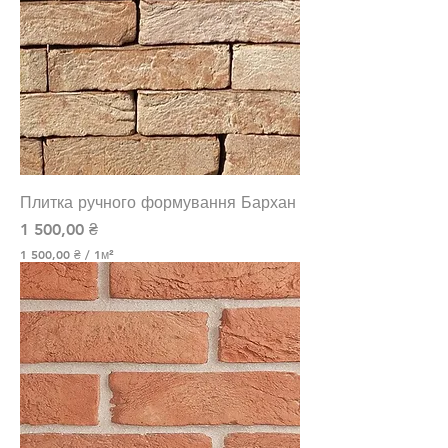
Плитка ручного формування Бархан
Ціна
1 500,00 ₴
1 500,00 ₴
/
1м²
1
5
0
0
,
0
0
₴
з
а