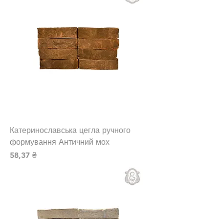
Катеринославська цегла ручного
формування Античний мох
Ціна
58,37 ₴