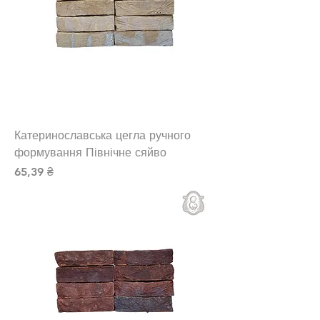
Катеринославська цегла ручного
формування Північне сяйво
Ціна
65,39 ₴