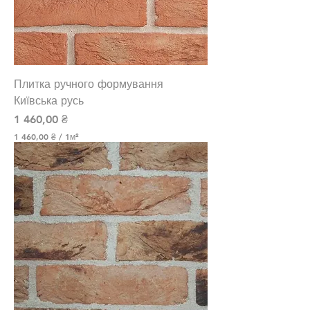
1
К
в
а
д
р
а
Плитка ручного формування
т
н
Київська русь
и
Ціна
1 460,00 ₴
й
м
1 460,00 ₴
/
1м²
е
1
т
р
4
6
0
,
0
0
₴
з
а
1
К
в