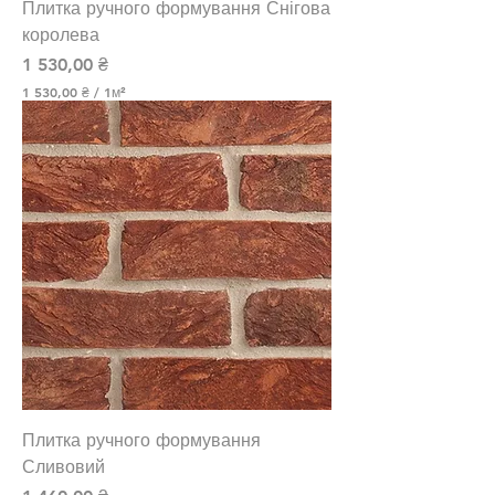
Плитка ручного формування Снігова
т
н
королева
и
Ціна
1 530,00 ₴
й
м
1 530,00 ₴
/
1м²
е
1
т
р
5
3
0
,
0
0
₴
з
а
1
К
в
а
д
р
а
Плитка ручного формування
т
н
Сливовий
и