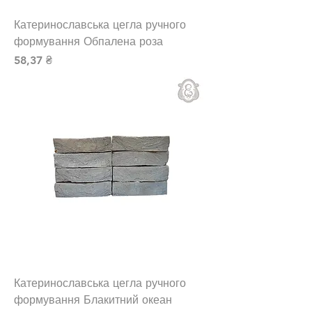
Катеринославська цегла ручного
формування Обпалена роза
Ціна
58,37 ₴
Катеринославська цегла ручного
формування Блакитний океан