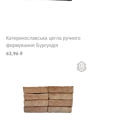
Катеринославська цегла ручного
формування Бургундія
Ціна
63,96 ₴