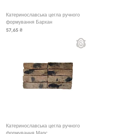
Катеринославська цегла ручного
формування Бархан
Ціна
57,65 ₴
Катеринославська цегла ручного
формування Марс