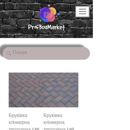
Бруківка
Бруківка
клінкерна
клінкерна
тротуарна LHL
тротуарна LHL